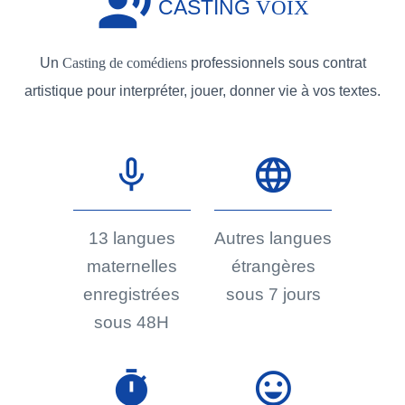
record_voice_over
CASTING
VOIX
Un
Casting de comédiens
professionnels sous contrat
artistique pour interpréter, jouer, donner vie à vos textes.
mic_none
language
13 langues
Autres langues
maternelles
étrangères
enregistrées
sous 7 jours
sous 48H
timer
sentiment_very_satisfied